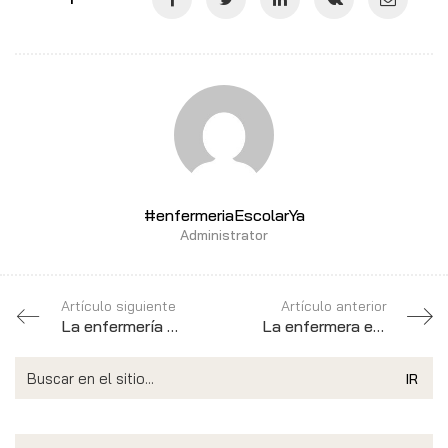
#enfermeriaEscolarYa
Administrator
Artículo siguiente
Artículo anterior
La enfermería escolar hace balance de la gestión del Covid-19 en los colegios malagueños
La enfermera escolar contribuye a generar sociedades sanas
Search
for: