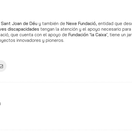
l
Sant Joan de Déu
y también de
Nexe Fundació,
entidad que des
aves discapacidades
tengan la atención y el apoyo necesario para
dació, que cuenta con el apoyo de
Fundación ‘la Caixa’
, tiene un ja
oyectos innovadores y pioneros.
a