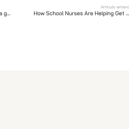
Artículo anteri
La enfermera escolar contribuye a generar sociedades sanas
How School Nurses Are Helping Get Vaccine Shots into the Arms of Stud