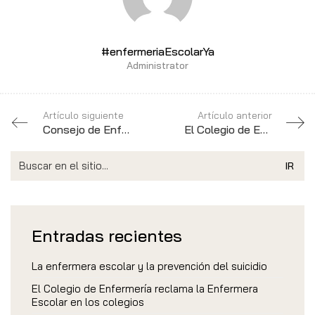
#enfermeriaEscolarYa
Administrator
Artículo siguiente
Artículo anterior
Consejo de Enfermería alerta de los «riesgos» Covid de la vuelta al colegio tras las vacaciones sin enfermeras escolares
El Colegio de Enfermería de Málaga entrega los premios del I Concurso Infantil de Dibujo «¿Qué es una enfermera escolar?»
Search
for:
Entradas recientes
La enfermera escolar y la prevención del suicidio
El Colegio de Enfermería reclama la Enfermera
Escolar en los colegios