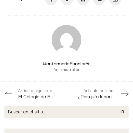
#enfermeriaEscolarYa
Administrator
Artículo siguiente
Artículo anterior
El Colegio de Enfermería de Málaga publica un Informe sobre la implantación de la Enfermería Escolar en España
¿Por qué debería el colegio de tu hijo tener una enfermera?
Search
for: